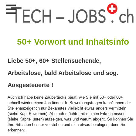
Stellen
finden
Stellen
inserieren
50+ Vorwort und Inhaltsinfo
Personalberatungen
Personalberatungen
Liebe 50+, 60+ Stellensuchende,
Tipp's
WERBUNG
Arbeitslose, bald Arbeitslose und sog.
publizieren
Ausgesteuerte !
JOB-
App's
Auch ich habe keine Zaubertricks parat, wie Sie mit 50+ oder 60+
Lehrstellen
schnell wieder einen Job finden. In Bewerbungsfragen kann* Ihnen der
finden
Stellenanzeiger.ch nur Bekanntes vielleicht etwas anders vermitteln
(siehe Kap. Bewerben). Aber ich möchte mit meinen Erkenntnissen
Lehrstellen
(siehe Kapitel unten) aufzeigen, was und warum abgeht. So können Sie
gratis
Ihre Situation besser verstehen und sich etwas beruhigen, denn Sie
inserieren
erkennen: