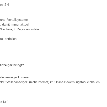
en, 2-4
 und -Verteilsysteme
, damit immer aktuell
 Nischen-, + Regionenportale
c. entfallen
Anzeiger bringt?
ellenanzeiger kommen
ld "Stellenanzeiger" (nicht Internet) im Online-Bewerbungstool einbauen
s Nr.1