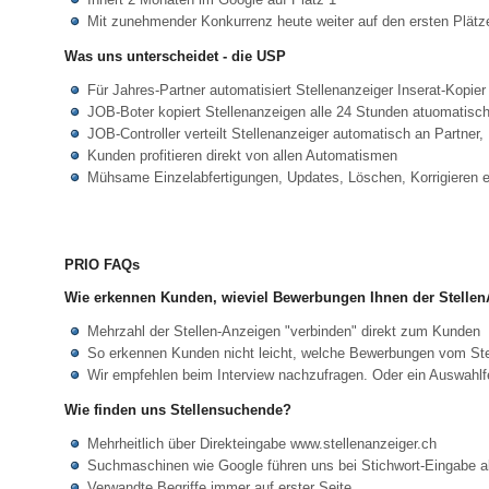
Mit zunehmender Konkurrenz heute weiter auf den ersten Plätz
Was uns unterscheidet - die USP
Für Jahres-Partner automatisiert Stellenanzeiger Inserat-Kopier
JOB-Boter kopiert Stellenanzeigen alle 24 Stunden atuomatisch
JOB-Controller verteilt Stellenanzeiger automatisch an Partner,
Kunden profitieren direkt von allen Automatismen
Mühsame Einzelabfertigungen, Updates, Löschen, Korrigieren et
PRIO FAQs
Wie erkennen Kunden, wieviel Bewerbungen Ihnen der Stellen
Mehrzahl der Stellen-Anzeigen "verbinden" direkt zum Kunden
So erkennen Kunden nicht leicht, welche Bewerbungen vom St
Wir empfehlen beim Interview nachzufragen. Oder ein Auswahlfe
Wie finden uns Stellensuchende?
Mehrheitlich über Direkteingabe www.stellenanzeiger.ch
Suchmaschinen wie Google führen uns bei Stichwort-Eingabe al
Verwandte Begriffe immer auf erster Seite