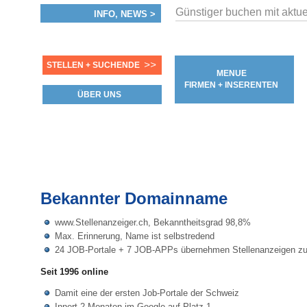
Günstiger buchen mit aktu
INFO, NEWS >
>>
STELLEN + SUCHENDE
MENUE
FIRMEN + INSERENTEN
ÜBER UNS
Bekannter Domainname
www.Stellenanzeiger.ch, Bekanntheitsgrad 98,8%
Max. Erinnerung, Name ist selbstredend
24 JOB-Portale + 7 JOB-APPs übernehmen Stellenanzeigen zur
Seit 1996 online
Damit eine der ersten Job-Portale der Schweiz
Innert 2 Monaten im Google auf Platz 1