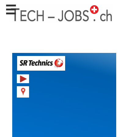
Stellen
finden
Stellen
inserieren
Personalberatungen
Personalberatungen
Tipp's
WERBUNG
publizieren
JOB-
App's
Lehrstellen
finden
Lehrstellen